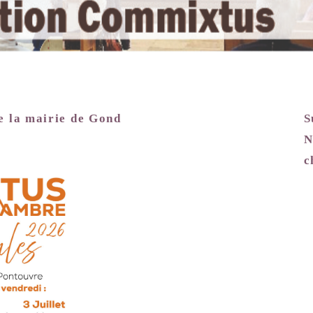
e la mairie de Gond
S
N
c