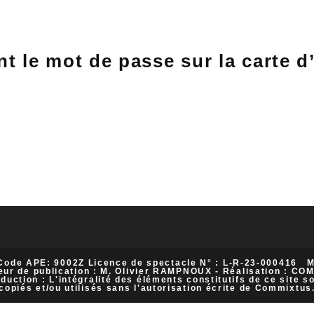
ant le mot de passe sur la carte d
 Code APE: 9002Z Licence de spectacle N° : L-R-23-000416 Me
eur de publication : M. Olivier RAMPNOUX - Réalisation : COM
ction : L'intégralité des éléments constitutifs de ce site s
copiés et/ou utilisés sans l'autorisation écrite de Commixtus