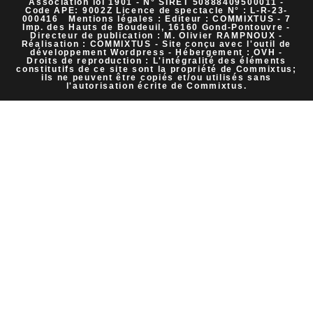
Association loi 1901 - N° SIRET 50888409500011 -
Code APE: 9002Z Licence de spectacle N° : L-R-23-
000416 Mentions légales : Editeur : COMMIXTUS - 7
Imp. des Hauts de Boudeuil, 16160 Gond-Pontouvre -
Directeur de publication : M. Olivier RAMPNOUX -
Réalisation : COMMIXTUS - Site conçu avec l'outil de
développement Wordpress - Hébergement : OVH -
Droits de reproduction : L'intégralité des éléments
constitutifs de ce site sont la propriété de Commixtus;
ils ne peuvent être copiés et/ou utilisés sans
l'autorisation écrite de Commixtus.